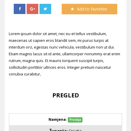
Add to favorites
Lorem ipsum dolor sit amet, nec eu et tellus vestibulum,
maecenas ut sapien eros blandit sem, mi purus turpis at
interdum orci, egestas nunc vehicula, vestibulum non ut dui.
Etiam magnis lacus sit id ante, ullamcorper nonummy erat enim
rutrum, magna quis. Et mauris torquent suscipit turpis,
sollicitudin porttitor ultrices eros. Integer pretium nascetur
conubia curabitur,
PREGLED
Namjena:
Prodaja
Županija:
Croatia