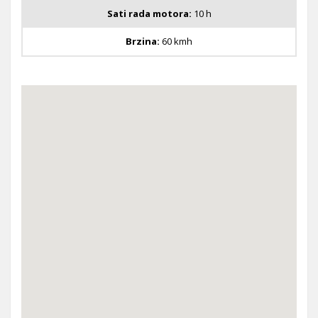
Sati rada motora:
10 h
Brzina:
60 kmh